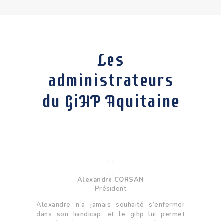
o
m
p
r
e
Les
n
d
administrateurs
u
n
s
du GiHP Aquitaine
y
s
t
è
m
e
d
'
a
Alexandre CORSAN
c
Président
c
Alexandre n’a jamais souhaité s’enfermer
e
dans son handicap, et le gihp lui permet
s