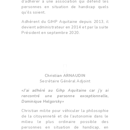
d’adhérer à une association qui défend les
s
personnes en situation de handicap quels
i
qu’ils soient.
b
i
Adhérent du GIHP Aquitaine depuis 2013, il
l
devient administrateur en 2014 et par la suite
i
Président en septembre 2020.
t
é
.
Christian ARNAUDIN
Secrétaire Général Adjoint
«J’ai adhéré au Gihp Aquitaine car j’y ai
rencontré une personne exceptionnelle,
Dominique Helgorsky»
Christian milite pour véhiculer la philosophie
de la citoyenneté et de l’autonomie dans le
milieu le plus ordinaire possible des
personnes en situation de handicap, en