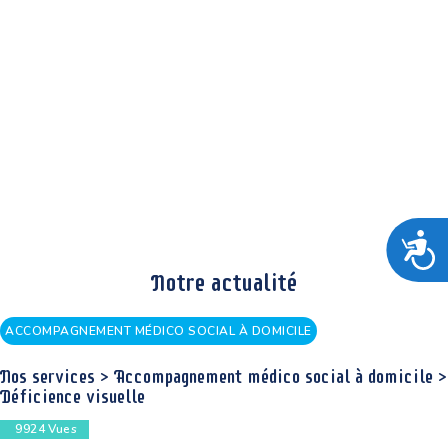
A
Notre actualité
ACCOMPAGNEMENT MÉDICO SOCIAL À DOMICILE
Nos services > Accompagnement médico social à domicile >
Déficience visuelle
9924
Vues