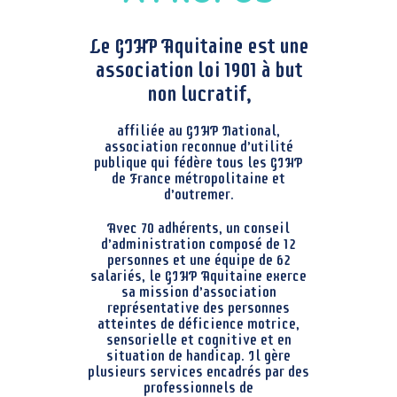
o
m
Le GIHP Aquitaine est une
p
association loi 1901 à but
r
e
non lucratif,
n
d
affiliée au GIHP National,
u
association reconnue d’utilité
n
publique qui fédère tous les GIHP
s
de France métropolitaine et
y
d’outremer.
s
t
Avec 70 adhérents, un conseil
è
d’administration composé de 12
m
personnes et une équipe de 62
e
salariés, le GIHP Aquitaine exerce
d
sa mission d’association
'
représentative des personnes
a
atteintes de déficience motrice,
c
sensorielle et cognitive et en
c
situation de handicap. Il gère
e
plusieurs services encadrés par des
s
professionnels de