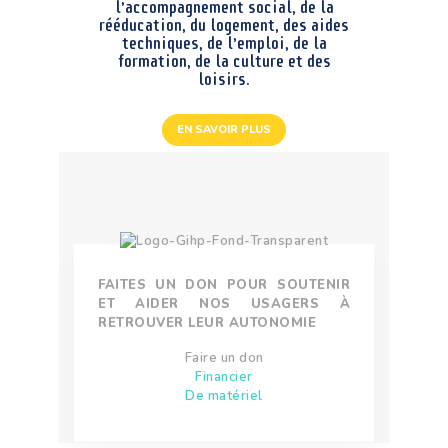
s
l’accompagnement social, de la
i
rééducation, du logement, des aides
techniques, de l’emploi, de la
b
formation, de la culture et des
i
loisirs.
l
i
t
EN SAVOIR PLUS
é
.
FAITES UN DON POUR SOUTENIR
ET AIDER NOS USAGERS À
RETROUVER LEUR AUTONOMIE
Faire un don
Financier
De matériel