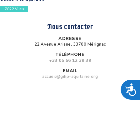
7822
Vues
Nous contacter
ADRESSE
22 Avenue Ariane, 33700 Mérignac
TÉLÉPHONE
+33 05 56 12 39 39
EMAIL
accueil@gihp-aquitaine.org
A