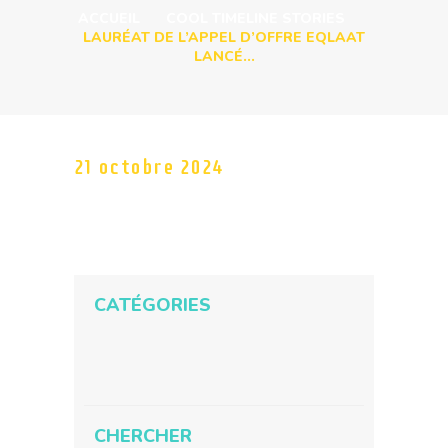
o
ACCUEIL
COOL TIMELINE STORIES
m
LAURÉAT DE L’APPEL D’OFFRE EQLAAT
p
LANCÉ...
r
e
n
d
u
21 octobre 2024
n
s
y
s
t
è
m
CATÉGORIES
e
d
'
Catégories
a
c
c
e
CHERCHER
s