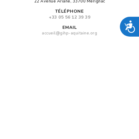
22 Avenue Ariane, 33700 Mérignac
TÉLÉPHONE
+33 05 56 12 39 39
A
EMAIL
accueil@gihp-aquitaine.org