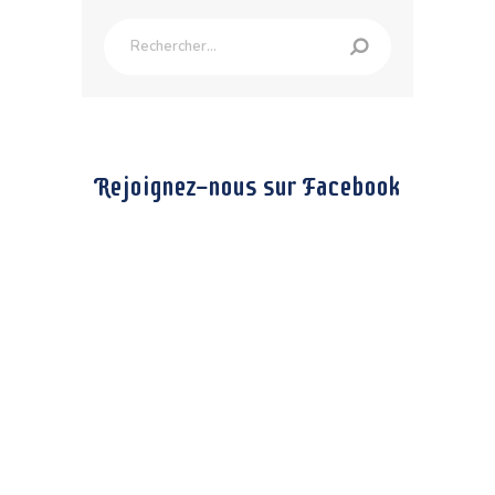
s
i
Rechercher :
b
i
l
i
t
é
.
Rejoignez-nous sur Facebook